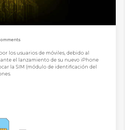
Comments
r los usuarios de móviles, debido al
ante el lanzamiento de su nuevo iPhone
ocar la SIM (módulo de identificación del
ones.