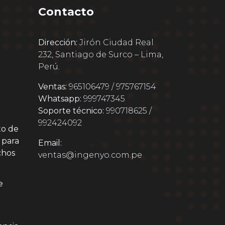
Contacto
Dirección:
Jirón Ciudad Real
232, Santiago de Surco – Lima,
Perú.
Ventas:
965106479 / 975767154
Whatsapp:
999747345
Soporte técnico:
990718625 /
992424092
to de
 para
Email:
chos
ventas@ingenyo.com.pe
e